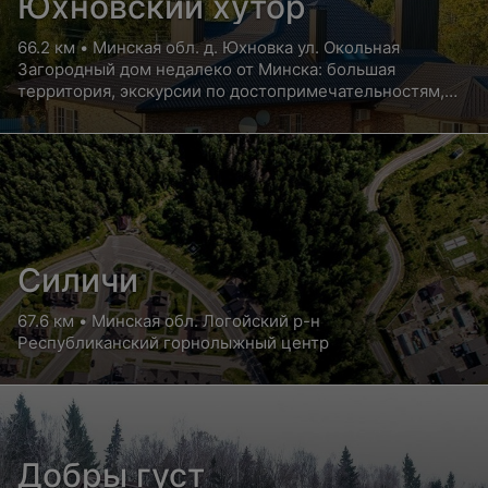
Юхновский хутор
66.2 км • Минская обл. д. Юхновка ул. Окольная
Загородный дом недалеко от Минска: большая
территория, экскурсии по достопримечательностям,
баня с вениками и парная.
Силичи
67.6 км • Минская обл. Логойский р-н
Республиканский горнолыжный центр
Добры густ