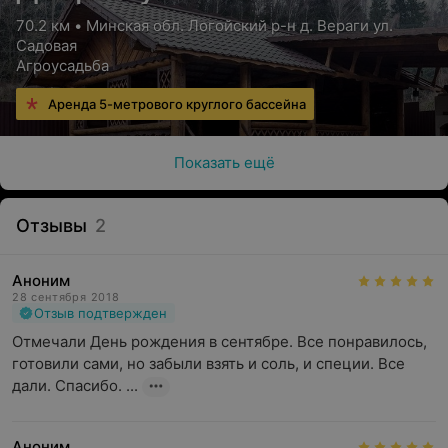
70.2 км • Минская обл. Логойский р-н д. Вераги ул.
Садовая
Агроусадьба
Аренда 5-метрового круглого бассейна
Показать ещё
Отзывы
2
Аноним
28 сентября 2018
Отзыв подтвержден
Отмечали День рождения в сентябре. Все понравилось, 
готовили сами, но забыли взять и соль, и специи. Все 
дали. Спасибо. ...
Аноним